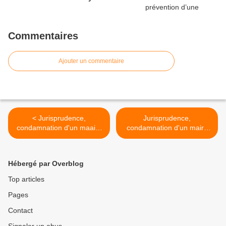
Commentaires
Ajouter un commentaire
< Jurisprudence,
Jurisprudence,
condamnation d'un maaire
condamnation d'un maire
pour harcelement moral
pour agression sexuelle
envers un DGS
d'une fonctionnaire
territoriale >
Hébergé par Overblog
Top articles
Pages
Contact