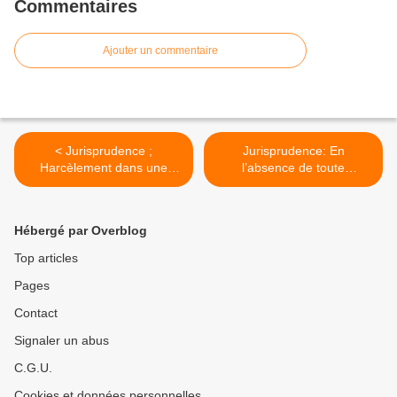
Commentaires
Ajouter un commentaire
< Jurisprudence ;
Jurisprudence: En
Harcèlement dans une
l’absence de toute
commune
disposition, un fonctionnaire
n’a aucune obligation
d’informer la collectivité,
Hébergé par Overblog
auprès de laquelle il
postule, d’une enquête
Top articles
pénale le mettant en cause
Pages
>
Contact
Signaler un abus
C.G.U.
Cookies et données personnelles