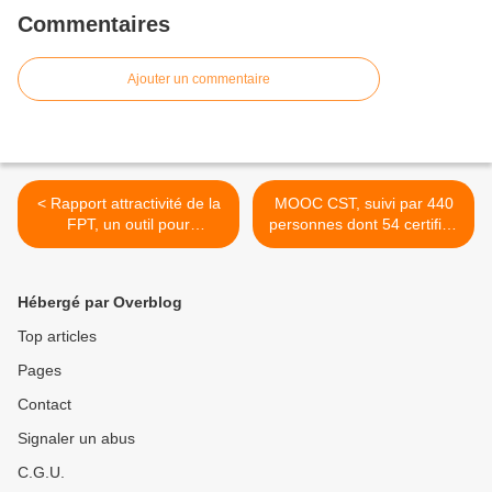
Commentaires
Ajouter un commentaire
< Rapport attractivité de la
MOOC CST, suivi par 440
FPT, un outil pour
personnes dont 54 certifiés
poursuivre le
en fin de parcours >
démentélément de la FPT
et renforcer le MEDEF
Hébergé par Overblog
Territorial
Top articles
Pages
Contact
Signaler un abus
C.G.U.