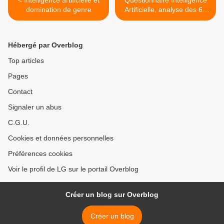
< Intelligence artificielle et
Questionnaire Intelligence
domination de genre
Artificielle, analyse des 60
réponses de syndicats de la
Fonction publique
territoriale, OFSPT, mars
Hébergé par Overblog
2026 >
Top articles
Pages
Contact
Signaler un abus
C.G.U.
Cookies et données personnelles
Préférences cookies
Voir le profil de LG sur le portail Overblog
Créer un blog sur Overblog
Créer un blog