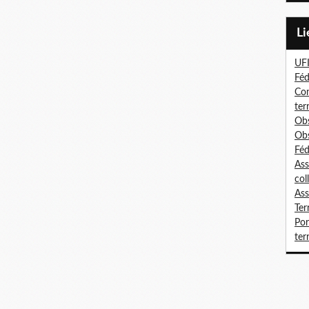
L
UF
Féd
Con
ter
Obs
Obs
Féd
Ass
col
Ass
Ter
Por
terr