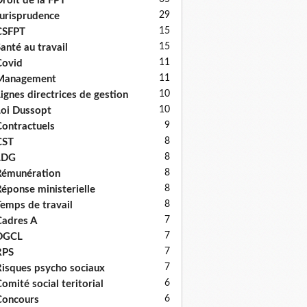
roit de la FPT
29
urisprudence
15
CSFPT
15
anté au travail
11
Covid
11
Management
10
ignes directrices de gestion
10
oi Dussopt
9
ontractuels
8
CST
8
LDG
8
émunération
8
éponse ministerielle
8
emps de travail
7
adres A
7
DGCL
7
RPS
7
isques psycho sociaux
6
omité social teritorial
6
Concours