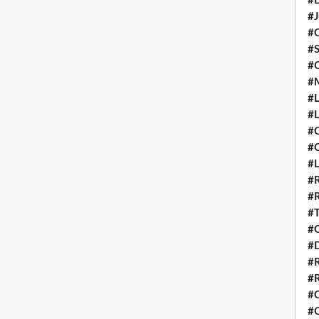
#D
#J
#
#S
#
#
#L
#L
#C
#
#
#R
#R
#T
#C
#
#
#R
#C
#