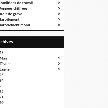
6
onditions de travail
6
onnées chiffrées
6
roit de grève
6
Harcèlement
6
arcèlement moral
Archives
26
4
Mars
5
Février
4
Janvier
25
24
23
22
21
20