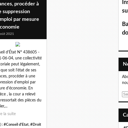
In
ances, procéder à
su
e suppression
emploi par mesure
Ba
économie
do
oût 2021
eil d'État N° 438605 -
-06-04, une collectivité
itoriale peut légalement,
 que soit l'état de ses
nces, procéder à une
Abo
ression d'emploi par
nou
re d'économie. En
pèce , la cour a relevé
E
l ressortait des pièces du
m
er,...
a
i
re la suite
l
) :
#Conseil d'Etat
,
#Droit