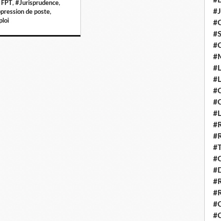
#D
a FPT
,
#Jurisprudence
,
#J
pression de poste
,
loi
#
#S
#
#
#L
#L
#C
#
#
#R
#R
#T
#C
#
#
#R
#C
#