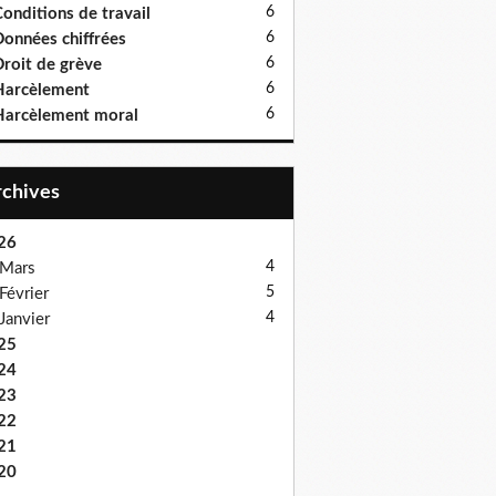
6
onditions de travail
6
onnées chiffrées
6
roit de grève
6
Harcèlement
6
arcèlement moral
Archives
26
4
Mars
5
Février
4
Janvier
25
24
23
22
21
20