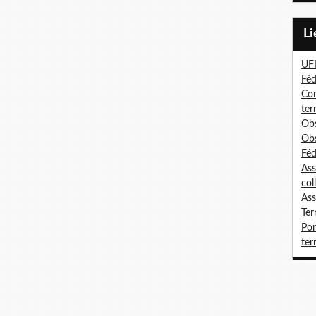
L
UF
Féd
Con
ter
Obs
Obs
Féd
Ass
col
Ass
Ter
Por
terr