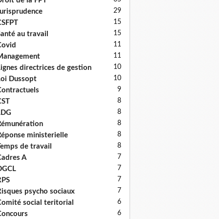
roit de la FPT
29
urisprudence
15
CSFPT
15
anté au travail
11
Covid
11
Management
10
ignes directrices de gestion
10
oi Dussopt
9
ontractuels
8
CST
8
LDG
8
émunération
8
éponse ministerielle
8
emps de travail
7
adres A
7
DGCL
7
RPS
7
isques psycho sociaux
6
omité social teritorial
6
Concours