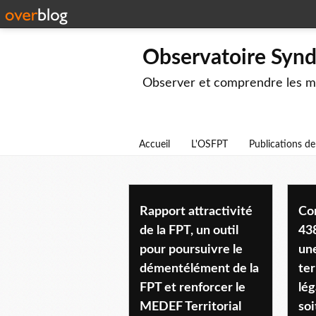
Observatoire Syndi
Observer et comprendre les mut
Accueil
L'OSFPT
Publications d
emploi
Rapport attractivité
Con
de la FPT, un outil
43
pour poursuivre le
une
démentélément de la
ter
FPT et renforcer le
lég
MEDEF Territorial
soi