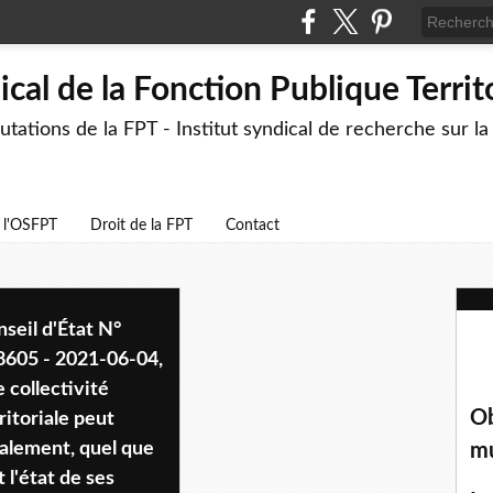
cal de la Fonction Publique Territ
ations de la FPT - Institut syndical de recherche sur l
e l'OSFPT
Droit de la FPT
Contact
seil d'État N°
8605 - 2021-06-04,
 collectivité
Ob
ritoriale peut
alement, quel que
mu
t l'état de ses