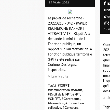
15 Février 2022
fin
un
d'
Le papier de recherche -
d'
20220215 - 042 - PAPIER
RECHERCHE RAPPORT
12 A
ATTRACTIVITE - KL.pdf A la
demande la ministre de la
Fonction publique, un
Cons
rapport sur l’attractivité de la
2021
Fonction publique territoriale
terr
(FPT) a été rédigé par
quel
Corinne Desforges,
fina
inspectrice...
supp
mesu
Lire la suite
l'es
Tag(s) :
#CSFPT
,
qu'i
#Rémunération
,
#Statut
,
dossi
#Droit de la FPT
,
#FPT
,
Li
#CNFPT
,
#Contractuel
,
#Formation
,
#Convention
Tag(s
collective
,
#Concours
,