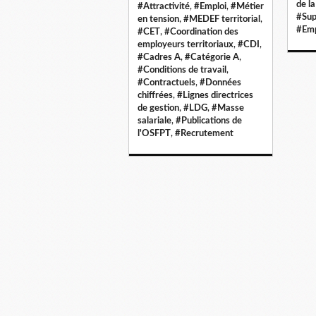
de l
#Attractivité
,
#Emploi
,
#Métier
#Sup
en tension
,
#MEDEF territorial
,
#Emp
#CET
,
#Coordination des
employeurs territoriaux
,
#CDI
,
#Cadres A
,
#Catégorie A
,
#Conditions de travail
,
#Contractuels
,
#Données
chiffrées
,
#Lignes directrices
de gestion
,
#LDG
,
#Masse
salariale
,
#Publications de
l'OSFPT
,
#Recrutement