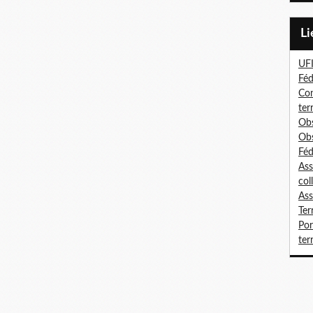
L
UF
Féd
Con
ter
Obs
Obs
Féd
Ass
col
Ass
Ter
Por
terr