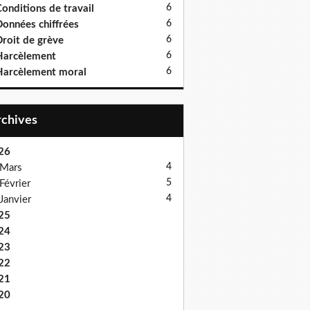
6
onditions de travail
6
onnées chiffrées
6
roit de grève
6
Harcèlement
6
arcèlement moral
Archives
26
4
Mars
5
Février
4
Janvier
25
24
23
22
21
20