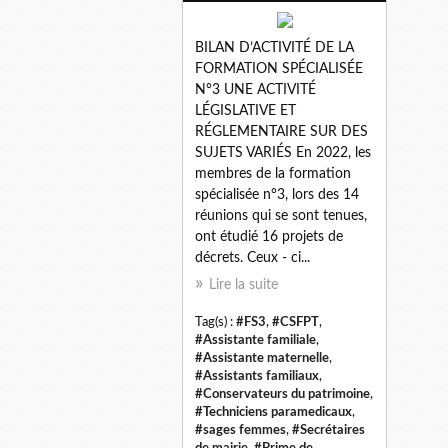
BILAN D’ACTIVITÉ DE LA
FORMATION SPÉCIALISÉE
N°3 UNE ACTIVITÉ
LÉGISLATIVE ET
RÉGLEMENTAIRE SUR DES
SUJETS VARIÉS En 2022, les
membres de la formation
spécialisée n°3, lors des 14
réunions qui se sont tenues,
ont étudié 16 projets de
décrets. Ceux - ci...
Lire la suite
Tag(s) :
#FS3
,
#CSFPT
,
#Assistante familiale
,
#Assistante maternelle
,
#Assistants familiaux
,
#Conservateurs du patrimoine
,
#Techniciens paramedicaux
,
#sages femmes
,
#Secrétaires
de mairie
,
#Prime de