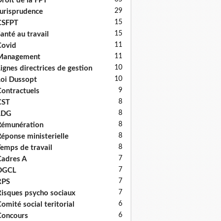
roit de la FPT
29
urisprudence
15
CSFPT
15
anté au travail
11
Covid
11
Management
10
ignes directrices de gestion
10
oi Dussopt
9
ontractuels
8
CST
8
LDG
8
émunération
8
éponse ministerielle
8
emps de travail
7
adres A
7
DGCL
7
RPS
7
isques psycho sociaux
6
omité social teritorial
6
Concours