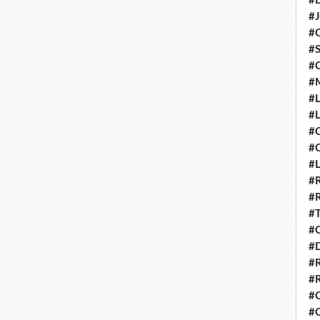
#D
#J
#
#S
#
#
#L
#L
#C
#
#
#R
#R
#T
#C
#
#
#R
#C
#