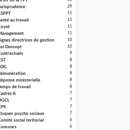
roit de la FPT
29
urisprudence
15
CSFPT
15
anté au travail
11
Covid
11
Management
10
ignes directrices de gestion
10
oi Dussopt
9
ontractuels
8
CST
8
LDG
8
émunération
8
éponse ministerielle
8
emps de travail
7
adres A
7
DGCL
7
RPS
7
isques psycho sociaux
6
omité social teritorial
6
Concours