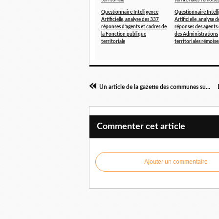
Questionnaire Intelligence
Questionnaire Intell
Artificielle, analyse des 337
Artificielle, analyse 
réponses d’agents et cadres de
réponses des agents 
la Fonction publique
des Administrations
territoriale
territoriales rémoise
Un article de la gazette des communes sur l'IA cite l'OSFPT
Commenter cet article
Ajouter un commentaire