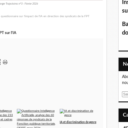
In
arger Trajectoires n°3 - Février 2026
su
Ba
do
T sur l'IA
Abo
nou
E
m
a
i
l
IA et discrimination de genre