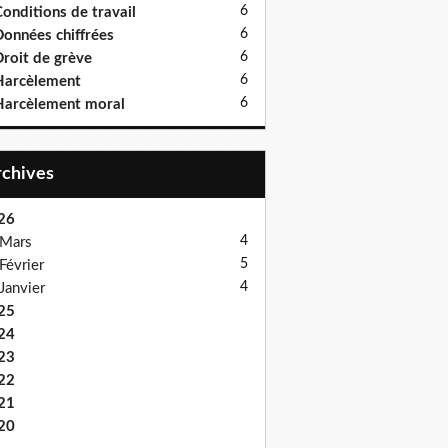
6
onditions de travail
6
onnées chiffrées
6
roit de grève
6
Harcèlement
6
arcèlement moral
Archives
26
4
Mars
5
Février
4
Janvier
25
24
23
22
21
20