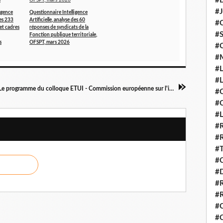
#D
#J
igence
Questionnaire Intelligence
des 233
Artificielle, analyse des 60
#
et cadres
réponses de syndicats de la
#S
Fonction publique territoriale,
s
OFSPT, mars 2026
#
#
#L
#L
Le programme du colloque ETUI - Commission européenne sur l'impact de l'IA sur le travail
#C
#
#
#R
#R
#T
#C
#
#
#R
#C
#