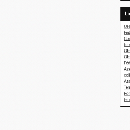
L
UF
Féd
Con
ter
Obs
Obs
Féd
Ass
col
Ass
Ter
Por
terr